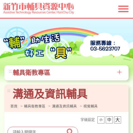
跳
到
主
要
內
容
區
塊
+
輔具衛教專區
:::
溝通及資訊輔具
:::
首頁
輔具衛教專區
溝通及資訊輔具
視覺輔具
大
中
字級設定
小