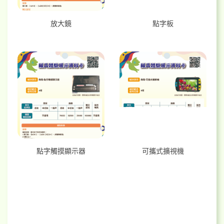
放大鏡
點字板
點字觸摸顯示器
可攜式擴視機