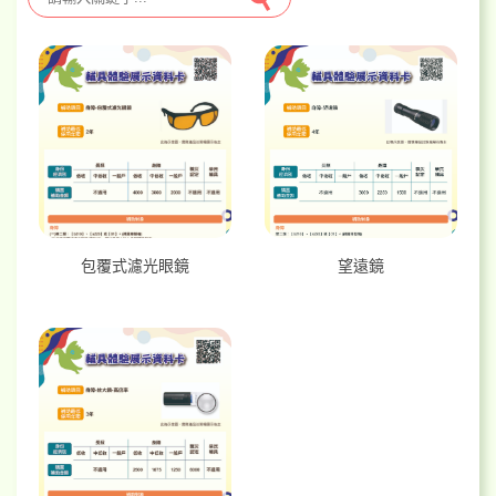
包覆式濾光眼鏡
望遠鏡