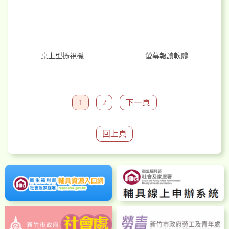
桌上型擴視機
螢幕報讀軟體
1
2
下一頁
回上頁