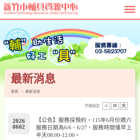
跳
到
主
要
內
容
區
塊
最新消息
:::
首頁
最新消息
大
中
字級設定
小
【公告】服務採預約，115年6月份週六
2026
0602
服務日期為6/6、6/27，服務時間僅早上
半天08:00-12:00。