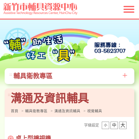
跳
到
主
要
內
容
區
塊
+
輔具衛教專區
:::
溝通及資訊輔具
:::
首頁
輔具衛教專區
溝通及資訊輔具
視覺輔具
大
中
字級設定
小
桌上型擴視機