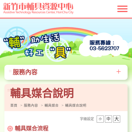
跳
到
主
要
內
容
區
塊
+
服務內容
:::
輔具媒合說明
:::
首頁
服務內容
輔具媒合
輔具媒合說明
大
中
字級設定
小
輔具媒合流程