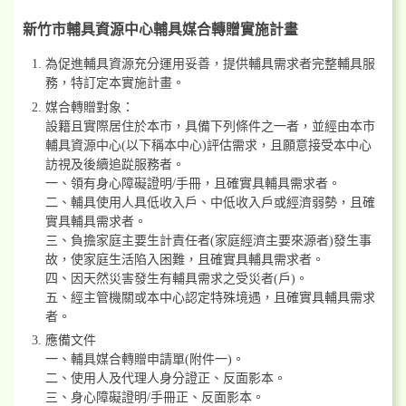
新竹市輔具資源中心輔具媒合轉贈實施計畫
為促進輔具資源充分運用妥善，提供輔具需求者完整輔具服
務，特訂定本實施計畫。
媒合轉贈對象：
設籍且實際居住於本市，具備下列條件之一者，並經由本市
輔具資源中心(以下稱本中心)評估需求，且願意接受本中心
訪視及後續追踨服務者。
一、領有身心障礙證明/手冊，且確實具輔具需求者。
二、輔具使用人具低收入戶、中低收入戶或經濟弱勢，且確
實具輔具需求者。
三、負擔家庭主要生計責任者(家庭經濟主要來源者)發生事
故，使家庭生活陷入困難，且確實具輔具需求者。
四、因天然災害發生有輔具需求之受災者(戶)。
五、經主管機關或本中心認定特殊境遇，且確實具輔具需求
者。
應備文件
一、輔具媒合轉贈申請單(附件一)。
二、使用人及代理人身分證正、反面影本。
三、身心障礙證明/手冊正、反面影本。