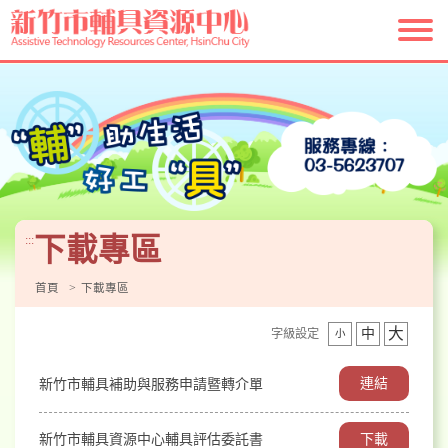
跳
到
主
要
內
容
區
塊
下載專區
:::
首頁
下載專區
大
中
字級設定
小
連結
新竹市輔具補助與服務申請暨轉介單
下載
新竹市輔具資源中心輔具評估委託書