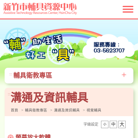
跳
到
主
要
內
容
區
塊
+
輔具衛教專區
:::
溝通及資訊輔具
:::
首頁
輔具衛教專區
溝通及資訊輔具
視覺輔具
大
中
字級設定
小
螢幕放大軟體