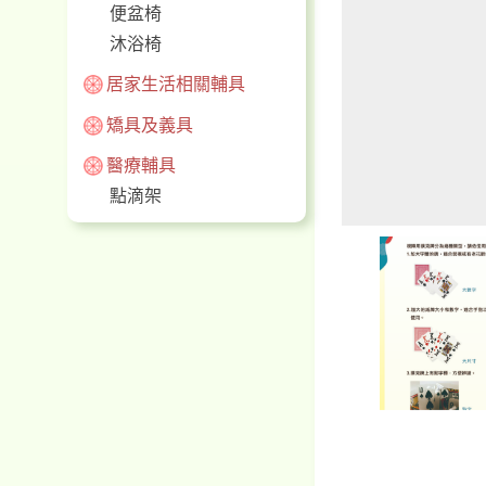
便盆椅
沐浴椅
居家生活相關輔具
矯具及義具
醫療輔具
點滴架