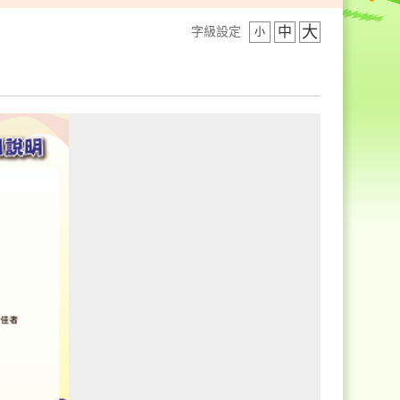
大
中
字級設定
小