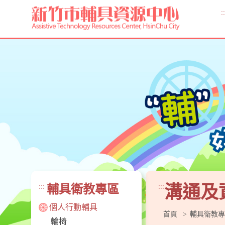
跳
到
::
主
要
內
容
區
塊
溝通及
:::
輔具衛教專區
:::
個人行動輔具
首頁
輔具衛教專
輪椅