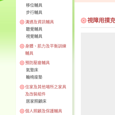
移位輔具
步行輔具
視障用撲
溝通及資訊輔具
聽覺輔具
視覺輔具
身體、肌力及平衡訓練
輔具
預防壓瘡輔具
氣墊床
輪椅座墊
住家及其他場所之家具
及改裝組件
居家照顧床
個人照顧及保護輔具